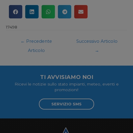
17498
←
Precedente
Successivo Articolo
Articolo
→
TI AVVISIAMO NOI
Ricevi le notizie sullo stato impianti, meteo, eventi e
promozioni!
SERVIZIO SMS