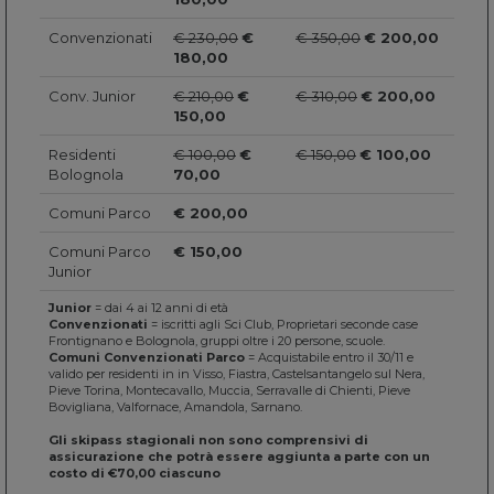
Convenzionati
€ 230,00
€
€ 350,00
€ 200,00
180,00
Conv. Junior
€ 210,00
€
€ 310,00
€ 200,00
150,00
Residenti
€ 100,00
€
€ 150,00
€ 100,00
Bolognola
70,00
Comuni Parco
€ 200,00
Comuni Parco
€ 150,00
Junior
Junior
= dai 4 ai 12 anni di età
Convenzionati
= iscritti agli Sci Club, Proprietari seconde case
Frontignano e Bolognola, gruppi oltre i 20 persone, scuole.
Comuni Convenzionati Parco
= Acquistabile entro il 30/11 e
valido per residenti in in Visso, Fiastra, Castelsantangelo sul Nera,
Pieve Torina, Montecavallo, Muccia, Serravalle di Chienti, Pieve
Bovigliana, Valfornace, Amandola, Sarnano.
Gli skipass stagionali non sono comprensivi di
assicurazione che potrà essere aggiunta a parte con un
costo di €70,00 ciascuno