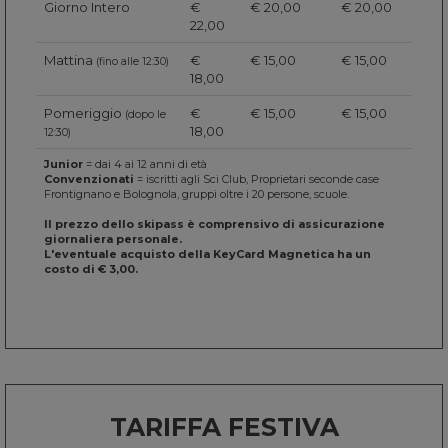
Giorno Intero
€
€ 20,00
€ 20,00
22,00
Mattina
€
€ 15,00
€ 15,00
(fino alle 12:30)
18,00
Pomeriggio
€
€ 15,00
€ 15,00
(dopo le
18,00
12:30)
Junior
= dai 4 ai 12 anni di età
Convenzionati
= iscritti agli Sci Club, Proprietari seconde case
Frontignano e Bolognola, gruppi oltre i 20 persone, scuole.
Il prezzo dello skipass è comprensivo di assicurazione
giornaliera personale.
L'eventuale acquisto della KeyCard Magnetica ha un
costo di € 3,00.
TARIFFA FESTIVA