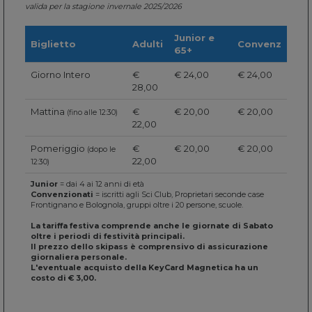
valida per la stagione invernale 2025/2026
Junior e
Biglietto
Adulti
Convenz
65+
Giorno Intero
€
€ 24,00
€ 24,00
28,00
Mattina
€
€ 20,00
€ 20,00
(fino alle 12:30)
22,00
Pomeriggio
€
€ 20,00
€ 20,00
(dopo le
22,00
12:30)
Junior
= dai 4 ai 12 anni di età
Convenzionati
= iscritti agli Sci Club, Proprietari seconde case
Frontignano e Bolognola, gruppi oltre i 20 persone, scuole.
La tariffa festiva comprende anche le giornate di Sabato
oltre i periodi di festività principali.
Il prezzo dello skipass è comprensivo di assicurazione
giornaliera personale.
L'eventuale acquisto della KeyCard Magnetica ha un
costo di € 3,00.