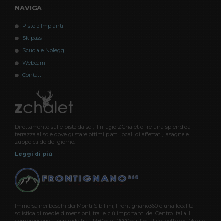
NAVIGA
Piste e Impianti
Skipass
Scuola e Noleggi
Webcam
Contatti
Direttamente sulle piste da sci, il rifugio ZChalet offre una splendida
terrazza al sole dove gustare ottimi piatti locali di affettati, lasagne e
zuppe calde del giorno.
Leggi di più
Immersa nei boschi dei Monti Sibillini, Frontignano360 è una località
sciistica di medie dimensioni, tra le più importanti del Centro Italia. Il
comprensorio si espande tra i 1350m e i 2000m s.l.m. al cospetto del Monte