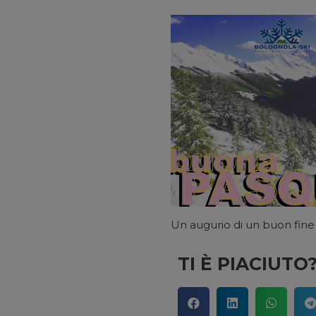
Un augurio di un buon fine 
TI È PIACIUT