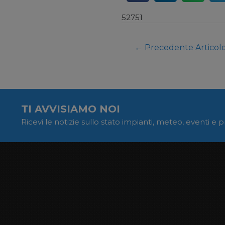
52751
←
Precedente Articol
TI AVVISIAMO NOI
Ricevi le notizie sullo stato impianti, meteo, eventi e 