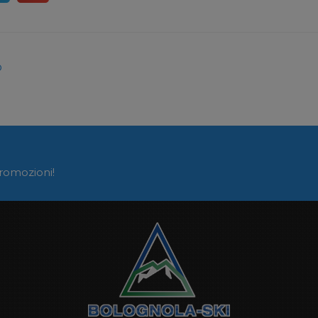
o
promozioni!