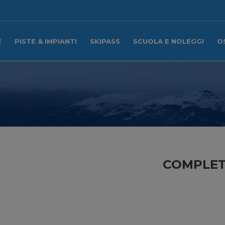
E
PISTE & IMPIANTI
SKIPASS
SCUOLA E NOLEGGI
O
COMPLET