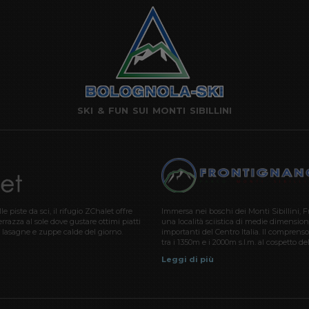
SKI & FUN SUI MONTI SIBILLINI
e piste da sci, il rifugio ZChalet offre
Immersa nei boschi dei Monti Sibillini, 
rrazza al sole dove gustare ottimi piatti
una località sciistica di medie dimensioni,
ti, lasagne e zuppe calde del giorno.
importanti del Centro Italia. Il comprens
tra i 1350m e i 2000m s.l.m. al cospetto d
Leggi di più