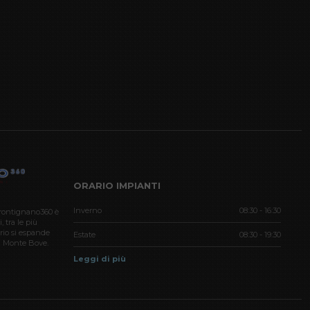
ORARIO IMPIANTI
Inverno
08:30 - 16:30
Frontignano360 è
 tra le più
orio si espande
Estate
08:30 - 19:30
el Monte Bove.
Leggi di più