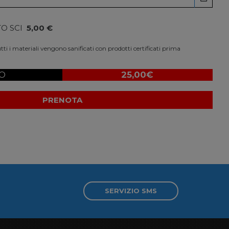
O SCI
5,00 €
ti i materiali vengono sanificati con prodotti certificati prima
O
25,00
€
PRENOTA
SERVIZIO SMS