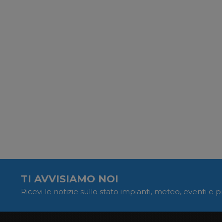
TI AVVISIAMO NOI
Ricevi le notizie sullo stato impianti, meteo, eventi e 