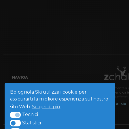
NAVIGA
Piste e Impianti
Direttamente sull
Bolognola Ski utilizza i cookie per
una splendida te
Skipass
locali di affetta
assicurarti la migliore esperienza sul nostro
Scuola e Noleggi
Leggi di più
sito Web
Scopri di più
Webcam
Tecnici
Contatti
Statistici