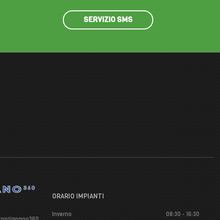
P
l
a